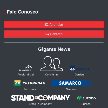
Fale Conosco
Anunciar
Contato
Gigante News
ArcelorMittal
Colunistas
Gerdau
Petrobras
Samarco
Stand in Company
Suzano