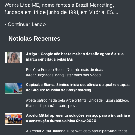
Works Ltda ME, nome fantasia Brazil Marketing,
fundada em 14 de junho de 1991, em Vitória, ES.…
Continuar Lendo
Notícias Recentes
Artigo - Google não basta mais: o desafio agora é a sua
marca ser citada pelas IAs
Por Yara Ferreira Rocca Durante mais de duas
d&eacute;cadas, conquistar boas posi&ccedi...
Capixaba Bianca Simões inicia sequência de quatro etapas
do Circuito Mundial de Bodyboarding
Atleta patrocinada pela ArcelorMittal Unidade Tubar&atilde;o,
Bianca disputar&aacute; prov...
ArcelorMittal apresenta soluções em aço para a indústria e
a construção durante a Mec Show 2026
A ArcelorMittal unidade Tubar&atilde;o participar&aacute; da