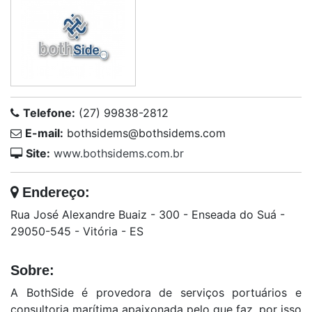
Telefone:
(27) 99838-2812
E-mail:
bothsidems@bothsidems.com
Site:
www.bothsidems.com.br
Endereço:
Rua José Alexandre Buaiz - 300 - Enseada do Suá -
29050-545 - Vitória - ES
Sobre:
A BothSide é provedora de serviços portuários e
consultoria marítima apaixonada pelo que faz, por isso