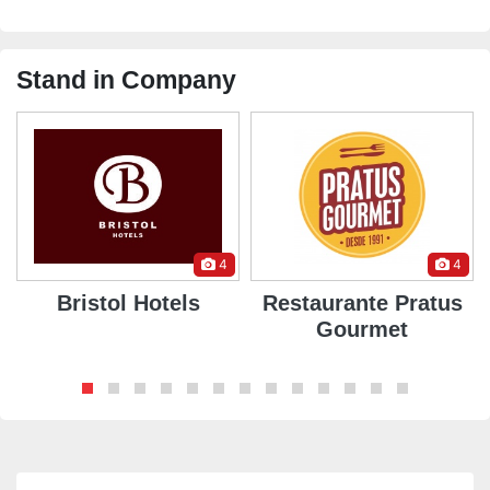
Stand in Company
4
4
L
Bristol Hotels
Restaurante Pratus
Gourmet