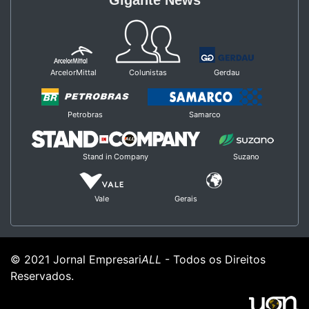
ArcelorMittal
Colunistas
Gerdau
Petrobras
Samarco
Stand in Company
Suzano
Vale
Gerais
© 2021 Jornal Empresari
ALL
- Todos os Direitos
Reservados.