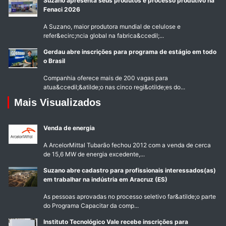
Suzano apresenta seus produtos e processo produtivo na
Fenaci 2026
A Suzano, maior produtora mundial de celulose e
refer&ecirc;ncia global na fabrica&ccedil;...
Gerdau abre inscrições para programa de estágio em todo
o Brasil
Companhia oferece mais de 200 vagas para
atua&ccedil;&atilde;o nas cinco regi&otilde;es do...
Mais Visualizados
Venda de energia
A ArcelorMittal Tubarão fechou 2012 com a venda de cerca
de 15,6 MW de energia excedente,...
Suzano abre cadastro para profissionais interessados(as)
em trabalhar na indústria em Aracruz (ES)
As pessoas aprovadas no processo seletivo far&atilde;o parte
do Programa Capacitar da comp...
Instituto Tecnológico Vale recebe inscrições para