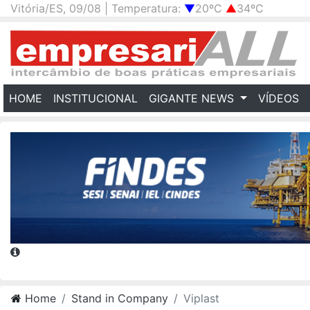
Vitória/ES, 09/08 | Temperatura:
▼
20ºC
▲
34ºC
(CURRENT)
HOME
INSTITUCIONAL
GIGANTE NEWS
VÍDEOS
Home
Stand in Company
Viplast