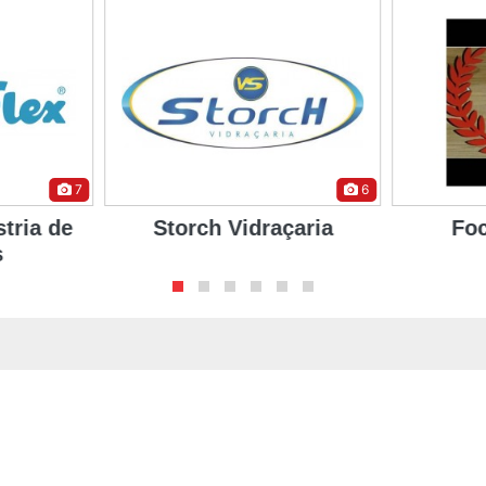
7
6
stria de
Storch Vidraçaria
Fo
s