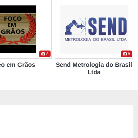
8
8
co em Grãos
Send Metrologia do Brasil
Ltda