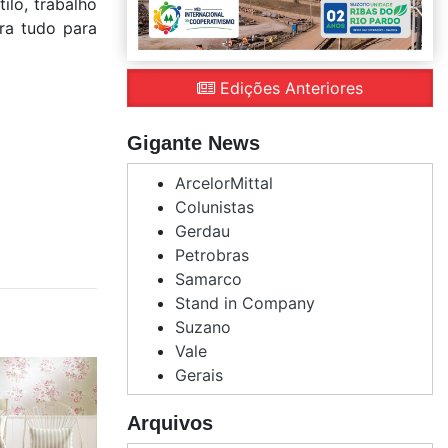
ilo, trabalho
ara tudo para
Edições Anteriores
Gigante News
ArcelorMittal
Colunistas
Gerdau
Petrobras
Samarco
Stand in Company
Suzano
Vale
Gerais
Arquivos