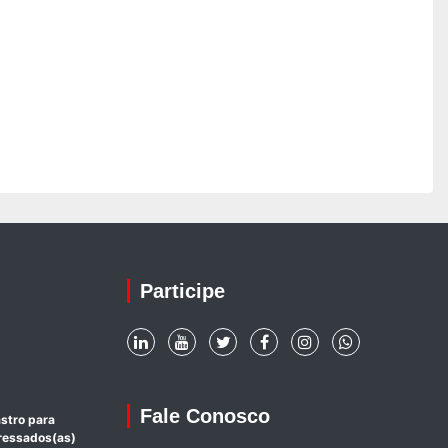
Participe
Fale Conosco
stro para
eressados(as)