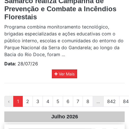
Samarco realiza Campanha de
Prevenção e Combate a Incêndios
Florestais
Programa combina monitoramento tecnológico,
brigadas especializadas e ações educativas com o
público interno, escolas e comunidades do entorno do
Parque Nacional da Serra do Gandarela; ao longo da
Bacia do Rio Doce, foram ...
Data:
28/07/26
Ver Mais
‹
1
2
3
4
5
6
7
8
...
842
84
Julho 2026