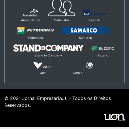
ArcelorMittal
Colunistas
Gerdau
Petrobras
Samarco
Stand in Company
Suzano
Vale
Gerais
© 2021 Jornal Empresari
ALL
- Todos os Direitos
Reservados.