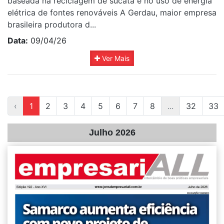
baseada na reciclagem de sucata e no uso de energia
elétrica de fontes renováveis A Gerdau, maior empresa
brasileira produtora d...
Data:
09/04/26
Ver Mais
‹
1
2
3
4
5
6
7
8
...
32
33
Julho 2026