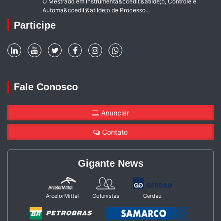
O Mestrado em Instrumenta&ccedil;&atilde;o, Controle e
Automa&ccedil;&atilde;o de Processo...
Participe
Fale Conosco
Anunciar
Contato
Gigante News
ArcelorMittal
Colunistas
Gerdau