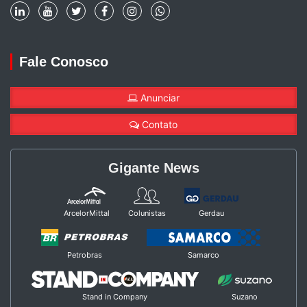
Fale Conosco
Anunciar
Contato
Gigante News
ArcelorMittal
Colunistas
Gerdau
Petrobras
Samarco
Stand in Company
Suzano