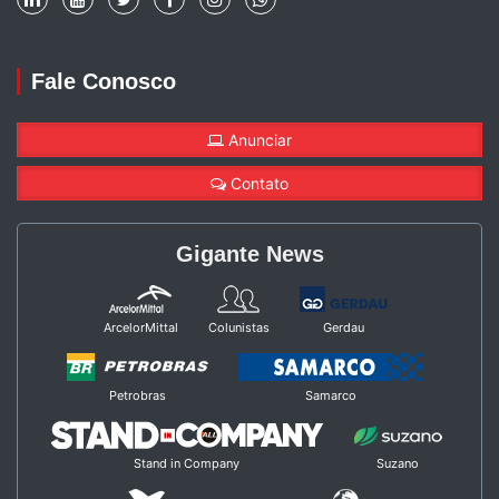
Fale Conosco
Anunciar
Contato
Gigante News
ArcelorMittal
Colunistas
Gerdau
Petrobras
Samarco
Stand in Company
Suzano