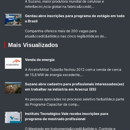
A Suzano, maior produtora mundial de celulose e
refer&ecirc;ncia global na fabrica&ccedil;...
Gerdau abre inscrições para programa de estágio em todo
o Brasil
Companhia oferece mais de 200 vagas para
atua&ccedil;&atilde;o nas cinco regi&otilde;es do...
Mais Visualizados
Venda de energia
A ArcelorMittal Tubarão fechou 2012 com a venda de cerca
de 15,6 MW de energia excedente,...
Suzano abre cadastro para profissionais interessados(as)
em trabalhar na indústria em Aracruz (ES)
As pessoas aprovadas no processo seletivo far&atilde;o parte
do Programa Capacitar da comp...
Instituto Tecnológico Vale recebe inscrições para
programa de mestrado profissional
O Mestrado em Instrumenta&ccedil;&atilde;o, Controle e