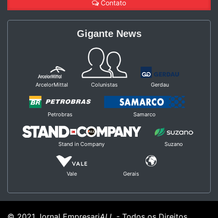
Contato
Gigante News
ArcelorMittal
Colunistas
Gerdau
Petrobras
Samarco
Stand in Company
Suzano
Vale
Gerais
© 2021 Jornal Empresari
ALL
- Todos os Direitos