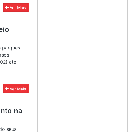
Ver Mais
eio
s parques
rsos
02) até
Ver Mais
onto na
do seus