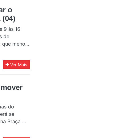
ar o
 (04)
s 9 às 16
s de
á que meno...
Ver Mais
omover
ias do
derá se
a Praça ...