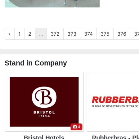
‹
1
2
...
372
373
374
375
376
3
Stand in Company
4
Bristol Hotels
Rubberbras - Pl