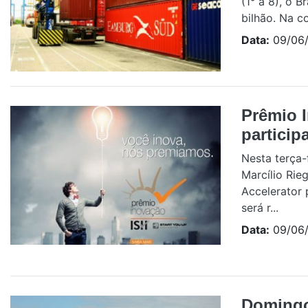
(1° a 8), o 
bilhão. Na c
Data:
09/06/
Prêmio 
particip
Nesta terça-
Marcílio Rie
Accelerator 
será r...
Data:
09/06/
Domingo 