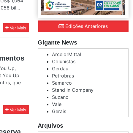
e US$ 1,064
56 bil...
Edições Anteriores
Ver Mais
Gigante News
ArcelorMittal
imentos
Colunistas
You Up,
Gerdau
rt You Up
Petrobras
ntos, que
Samarco
Stand in Company
Suzano
Vale
Ver Mais
Gerais
Arquivos
eserva