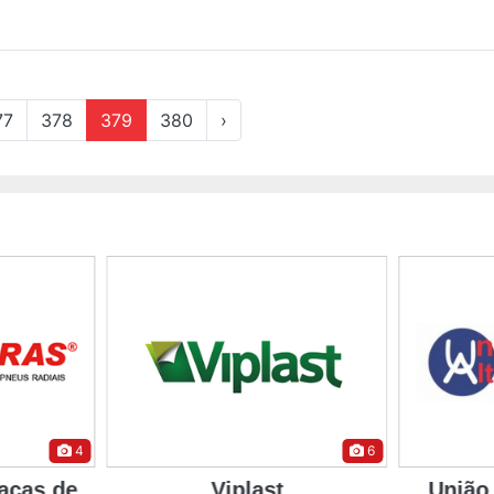
77
378
379
380
›
4
6
acas de
Viplast
União