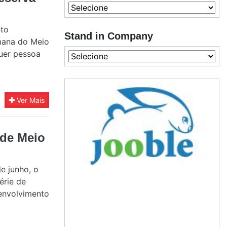
nto
Stand in Company
emana do Meio
quer pessoa
Ver Mais
 de Meio
e junho, o
érie de
envolvimento