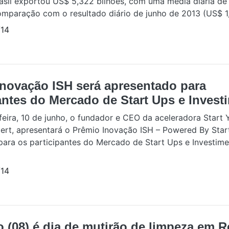
Brasil exportou US$ 5,322 bilhões, com uma média diária d
omparação com o resultado diário de junho de 2013 (US$ 1,0
14
Inovação ISH será apresentado para
antes do Mercado de Start Ups e Invest
feira, 10 de junho, o fundador e CEO da aceleradora Start 
gert, apresentará o Prêmio Inovação ISH – Powered By Sta
para os participantes do Mercado de Start Ups e Investime
14
(08) é dia de mutirão de limpeza em R