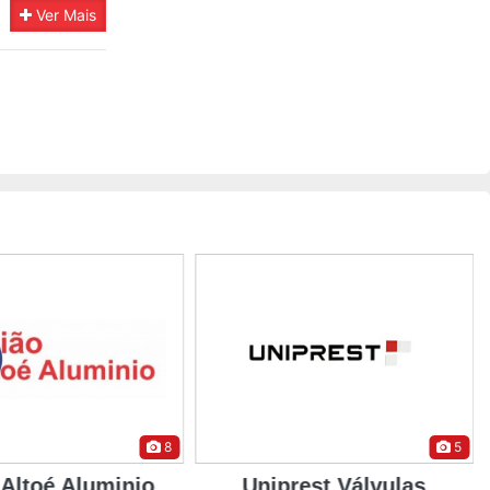
Ver Mais
8
5
 Altoé Aluminio
Uniprest Válvulas