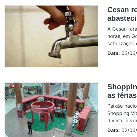
Cesan re
abasteci
A Cesan fará
horas, em Go
setorização 
Data:
03/06/
Shoppin
as féria
Paixão nacio
Shopping Vit
divertir à v
Data:
02/06/