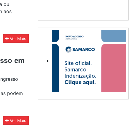
a ou
m aos
Ver Mais
esso em
ongresso
abas podem
Ver Mais