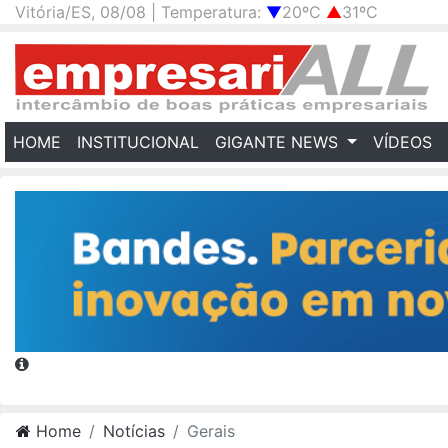
Vitória/ES, 08/08 | Temperatura:
▼
20ºC
▲
31ºC
(CURRENT)
HOME
INSTITUCIONAL
GIGANTE NEWS
VÍDEOS
Home
Notícias
Gerais