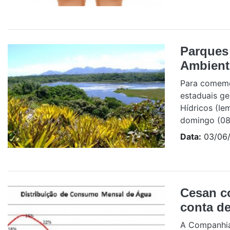
Parques
Ambient
Para comemor
estaduais ge
Hídricos (Ie
domingo (08)
Data:
03/06/
Cesan co
conta de
A Companhia