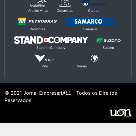
ArcelorMittal
Colunistas
Gerdau
Petrobras
Samarco
Stand in Company
Suzano
Vale
Gerais
© 2021 Jornal Empresari
ALL
- Todos os Direitos
Reservados.