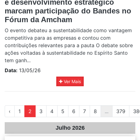
e desenvolvimento estratégico
marcam participação do Bandes no
Fórum da Amcham
O evento debateu a sustentabilidade como vantagem
competitiva para as empresas e contou com
contribuições relevantes para a pauta O debate sobre
ações voltadas à sustentabilidade no Espírito Santo
tem ganh...
Data:
13/05/26
Ver Mais
‹
1
2
3
4
5
6
7
8
...
379
38
Julho 2026