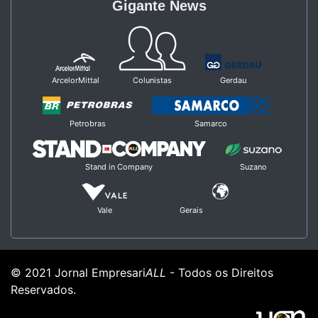
Gigante News
ArcelorMittal
Colunistas
Gerdau
Petrobras
Samarco
Stand in Company
Suzano
Vale
Gerais
© 2021 Jornal Empresari
ALL
- Todos os Direitos
Reservados.