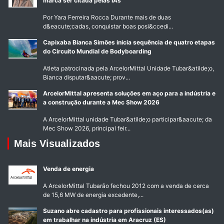
marca ser citada pelas IAs
Por Yara Ferreira Rocca Durante mais de duas
d&eacute;cadas, conquistar boas posi&ccedi...
Capixaba Bianca Simões inicia sequência de quatro etapas
do Circuito Mundial de Bodyboarding
Atleta patrocinada pela ArcelorMittal Unidade Tubar&atilde;o,
Bianca disputar&aacute; prov...
ArcelorMittal apresenta soluções em aço para a indústria e
a construção durante a Mec Show 2026
A ArcelorMittal unidade Tubar&atilde;o participar&aacute; da
Mec Show 2026, principal feir...
Mais Visualizados
Venda de energia
A ArcelorMittal Tubarão fechou 2012 com a venda de cerca
de 15,6 MW de energia excedente,...
Suzano abre cadastro para profissionais interessados(as)
em trabalhar na indústria em Aracruz (ES)