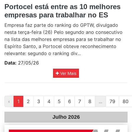
Portocel está entre as 10 melhores
empresas para trabalhar no ES
Empresa faz parte do ranking do GPTW, divulgado
nesta terça-feira (26) Pelo segundo ano consecutivo
na lista das melhores empresas para se trabalhar no
Espírito Santo, a Portocel obteve reconhecimento
relevante: segundo o ranking div...
Data:
27/05/26
Ver Mais
‹
1
2
3
4
5
6
7
8
...
79
80
Julho 2026