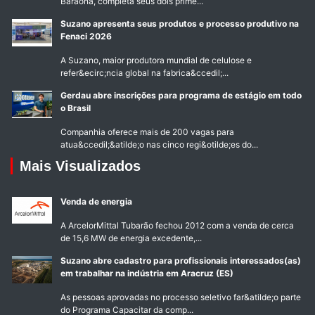
Baraona, completa seus dois prime...
Suzano apresenta seus produtos e processo produtivo na
Fenaci 2026
A Suzano, maior produtora mundial de celulose e
refer&ecirc;ncia global na fabrica&ccedil;...
Gerdau abre inscrições para programa de estágio em todo
o Brasil
Companhia oferece mais de 200 vagas para
atua&ccedil;&atilde;o nas cinco regi&otilde;es do...
Mais Visualizados
Venda de energia
A ArcelorMittal Tubarão fechou 2012 com a venda de cerca
de 15,6 MW de energia excedente,...
Suzano abre cadastro para profissionais interessados(as)
em trabalhar na indústria em Aracruz (ES)
As pessoas aprovadas no processo seletivo far&atilde;o parte
do Programa Capacitar da comp...