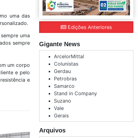
omo uma das
rsonalizado.
Edições Anteriores
o sempre uma
izados sempre
Gigante News
ArcelorMittal
Colunistas
 com um corpo
Gerdau
liente e pelo
Petrobras
resistência e
Samarco
Stand in Company
Suzano
Vale
Gerais
Arquivos