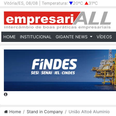
Vitória/ES, 08/08 | Temperatura:
▼
20ºC
▲
31ºC
(CURRENT)
HOME
INSTITUCIONAL
GIGANTE NEWS
VÍDEOS
Home
Stand in Company
União Altoé Aluminio