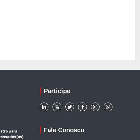
Participe
Fale Conosco
stro para
eressados(as)