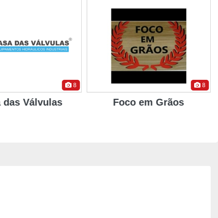
8
8
 das Válvulas
Foco em Grãos