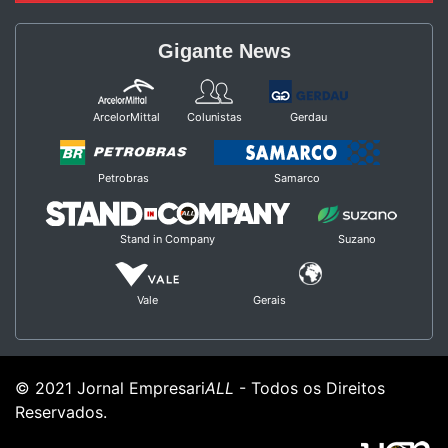
Gigante News
ArcelorMittal
Colunistas
Gerdau
Petrobras
Samarco
Stand in Company
Suzano
Vale
Gerais
© 2021 Jornal Empresari
ALL
- Todos os Direitos
Reservados.