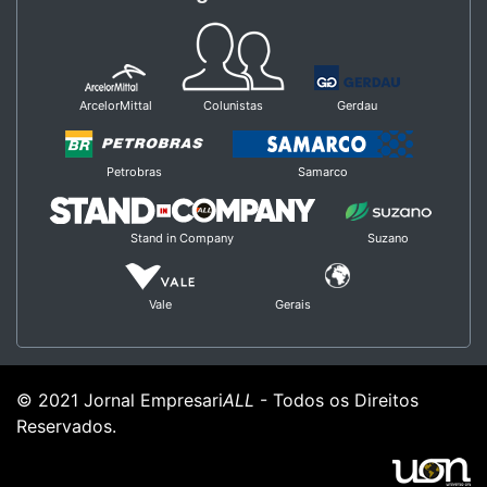
ArcelorMittal
Colunistas
Gerdau
Petrobras
Samarco
Stand in Company
Suzano
Vale
Gerais
© 2021 Jornal Empresari
ALL
- Todos os Direitos
Reservados.