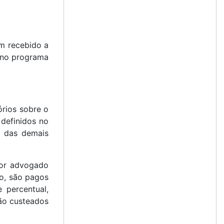
m recebido a
 no programa
órios sobre o
 definidos no
e das demais
por advogado
ão, são pagos
 percentual,
rão custeados