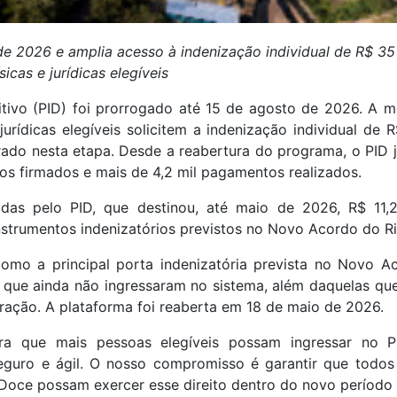
e 2026 e amplia acesso à indenização individual de R$ 35 
sicas e jurídicas elegíveis
itivo (PID) foi prorrogado até 15 de agosto de 2026. A 
urídicas elegíveis solicitem a indenização individual de 
rado nesta etapa. Desde a reabertura do programa, o PID j
os firmados e mais de 4,2 mil pagamentos realizados.
das pelo PID, que destinou, até maio de 2026, R$ 11,
strumentos indenizatórios previstos no Novo Acordo do R
omo a principal porta indenizatória prevista no Novo A
is que ainda não ingressaram no sistema, além daquelas qu
ração. A plataforma foi reaberta em 18 de maio de 2026.
ra que mais pessoas elegíveis possam ingressar no P
eguro e ágil. O nosso compromisso é garantir que todos
Doce possam exercer esse direito dentro do novo período 