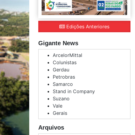
Edições Anteriores
Gigante News
ArcelorMittal
Colunistas
Gerdau
Petrobras
Samarco
Stand in Company
Suzano
Vale
Gerais
Arquivos