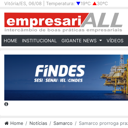
Vitória/ES, 06/08 | Temperatura:
▼
19ºC
▲
30ºC
(CURRENT)
HOME
INSTITUCIONAL
GIGANTE NEWS
VÍDEOS
Home
Notícias
Samarco
Samarco prorroga prazo para ingresso no PID por 