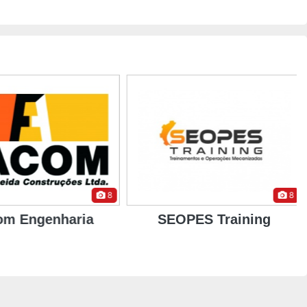
8
8
m Engenharia
SEOPES Training