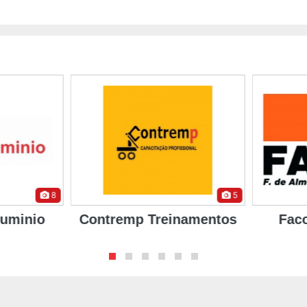
8
5
uminio
Contremp Treinamentos
Faco