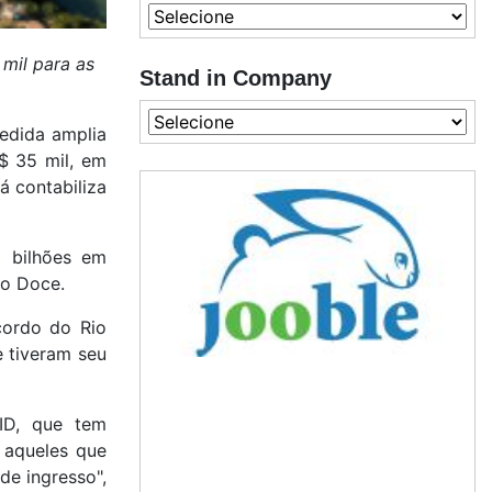
mil para as
Stand in Company
medida amplia
R$ 35 mil, em
á contabiliza
2 bilhões em
io Doce.
cordo do Rio
e tiveram seu
ID, que tem
 aqueles que
de ingresso",