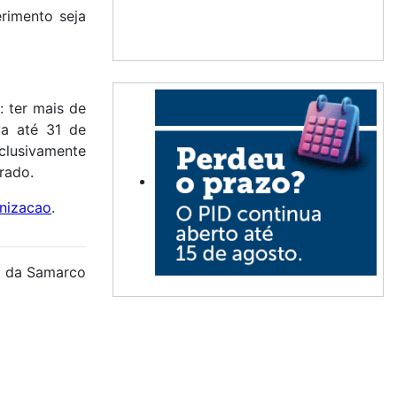
erimento seja
: ter mais de
va até 31 de
clusivamente
rado.
nizacao
.
a da Samarco